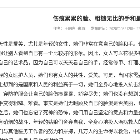
伤痕累累的脸、粗糙无比的手和
作者：王向东 来源： 发布时间：2020年03月28日 22
天性是爱美，尤其是年轻的女性，她们非常在意自己的脸和手。
想让别人看到自己有一个比较好的形象。因此，女人可以花很多
自己的艺术品，因为自己可以天天看自己的手，经常修甲、打理
轻的女医护人员，她们也有女人的共性，爱美。可是，当国家需
士想到的是国家和人民的利益高于一切，她们全身心地投入抗击
、穿防护服会让自己的脸伤痕累累、娇容尽失；她们也没有想到
手变得粗糙、难看。事实是她们无暇顾及自己的脸蛋是否美丽，
之后，她们也忘记了死神的恐怖，她们用自己坚定的意志和力量
有硝烟的战斗，年轻的姑娘们舍弃自我，全身心地投入治病救人
们与其他医务工作者的努力和拼搏，几万人的生命得以救治，中