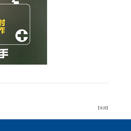
【
关闭
】