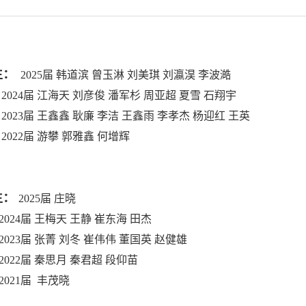
生：
2025届
韩道滨 曾玉淋 刘美琪 刘瀛淏 李波澔
 江海天 刘彦俊 潘军杉 周亚超 夏雪 石翔宇
 王鑫鑫 耿廉 李洁 王鑫雨 李孝杰 杨迎红 王英
届 游攀 郭雅鑫 何增辉
生：
2025届 庄晓
024届 王梅天 王静 崔东海 田杰
 张菁 刘冬 崔伟伟 董国英 赵健雄
2022届 秦思月 秦君超 段仰苗
届 丰茂晓