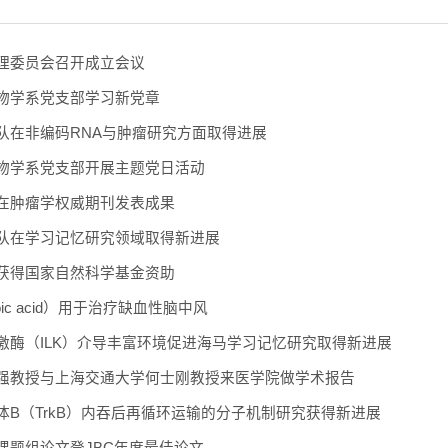
理委员会召开成立会议
物学系党支部学习新党章
队在非编码RNA与肿瘤研究方面取得进展
物学系党支部开展主题党日活动
在肿瘤学权威期刊发表成果
队在学习记忆研究领域取得新进展
获得国家自然科学基金资助
noic acid）用于治疗缺血性脑中风
激酶（ILK）介导丰富环境促进海马学习记忆研究取得新进展
强教授与上海交通大学何士刚教授来医学院做学术报告
体B（TrkB）内吞后再循环运输的分子机制研究获得新进展