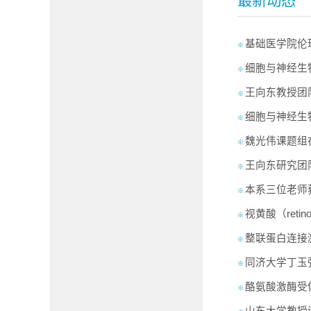
最新动态
基础医学院伦
※
细胞与神经生
※
王向东教授团
※
细胞与神经生
※
魏光伟课题组
※
王向东研究团
※
本系三位老师
※
视黄酸（reti
※
整联蛋白连接
※
同济大学丁玉
※
酪氨酸激酶受
※